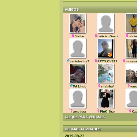
AMIGOS
Stellar
Letícia_Guedes
nildi
veniciuslira7
PATYLOVE17
morena
Tel Lindo
silvinha*
van
ametista
PinK_Star
Ka
CLIQUE PARA VER MAIS
ULTIMAS ATIVIDADES
2019-08-22