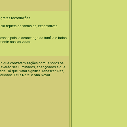
e gratas recordações.
a repleta de fantasias, expectativas
ssos pais, o aconchego da família e todas
mente nossas vidas.
o que confraternizações porque todos os
deverão ser iluminados, abençoados e que
ade. Já que Natal significa: renascer. Paz,
eridade. Feliz Natal e Ano Novo!