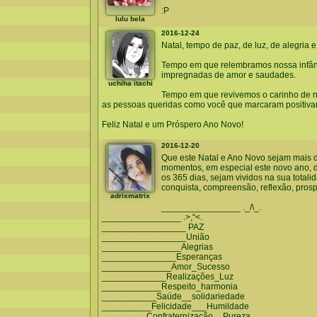
:P
lulu bela
2016-12-24
Natal, tempo de paz, de luz, de alegria 
Tempo em que relembramos nossa infânci
impregnadas de amor e saudades.
uchiha itachi
Tempo em que revivemos o carinho de no
as pessoas queridas como você que marcaram positiva
Feliz Natal e um Próspero Ano Novo!
2016-12-20
Que este Natal e Ano Novo sejam mais d
momentos, em especial este novo ano, 
os 365 dias, sejam vividos na sua totalid
conquista, compreensão, reflexão, prosp
adrixmatrix
________________ ._/\_.
________________ .>,“<.
_________________ PAZ
_________________União
________________Alegrias
_______________Esperanças
______________Amor_Sucesso
_____________Realizações_Luz
____________Respeito_harmonia
___________Saúde__solidariedade
__________Felicidade___Humildade
_________Confraternização__Pureza