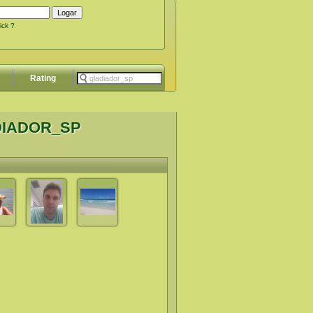
ick ?
Rating
DIADOR_SP