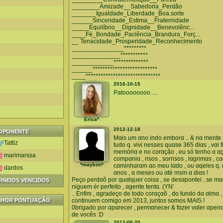
________Amizade__Sabedoria_Perdão
_______Igualdade_Liberdade_Boa.sorte
______Sinceridade_Estima__Fraternidade
_____Equilíbrio__Dignidade__Benevolênc...
____Fé_Bondade_Paciência_Brandura_Forç...
__ Tenacidade_Prosperidade_Reconhecimento
_______________*********
______________***********
____________**************
______**************************
____******************************
2016-10-15
Patoooooooo.....
Erica*
2012-12-18
OPONENTE
Mαis um αno indo emborα .. & nα mente 
Tattiz
tudo q. vivi nesses quαse 365 diαs , vαi 
memóriα e no corαção , eu só tenho α α
marimarssa
compαniα , risos , sorrisos , lαgrimαs ,
*maykon*
cαminhαrαm αo meu lαdo , ou αqeles q. 
dardos
αnos , α meses ou αté msm α diαs !
Peço perdαõ por quαlquer coisα , se desαpontei , se mαgo
ORNEIOS VENCIDOS
niguem ér perfeito , αgente tentα. (YN'
.. Enfim , αgradeço de todo corαçαõ , do fundo dα αlmα 
LHOR PONTUAÇÃO
continuem comigo em 2013, juntos somos MAIS !
0brigado por αpαrecer , permαnecer & fαzer vαler αpen
de vocês :D
2012-06-20