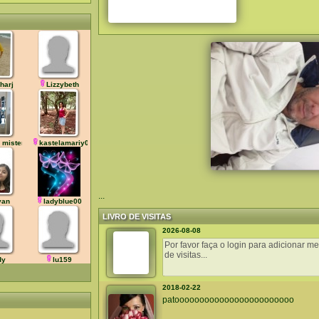
nharj
Lizzybeth
 misterios
kastelamariy045
...
van
ladyblue00
LIVRO DE VISITAS
2026-08-08
dy
lu159
2018-02-22
patoooooooooooooooooooooooo