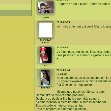
...aguarde aqui o placar..."perdeu contra 
cysne
2012-05-05
mim não entender qui você falar.....kisse
SHAKILA
KHAN
2012-04-11
Vc é um pato, um chato, filosofista, d
uma pessoa que aprendi a gostar e me 
X
xxl
2012-03-04
Gladis!!!
Num dia tão especial, só mesmo em for
Eu poderia expressar a minha felicidade
Por tê-lo como meu amigo.
nininha
Mesmo que palavras não consigam
Demonstrar o meu carinho por você,
Gostaria de dedicar-lhe hoje e por todo sempre
A compreensão, o afeto fraterno, o sorriso acolhedor
E sobre tudo, o meu coração amigo
Para te amparar e amar todo o tempo.