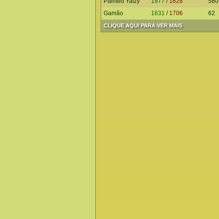
Painted Yatzy
1977
/
1628
580
Gamão
1631
/
1706
62
CLIQUE AQUI PARA VER MAIS