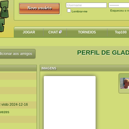
Novo usuário
Novo usuário
Esqueceu o n
Lembrar-me
JOGAR
CHAT
TORNEIOS
Top100
PERFIL DE GLA
icionar aos amigos
IMAGENS
z visto
2024-12-16
 vezes