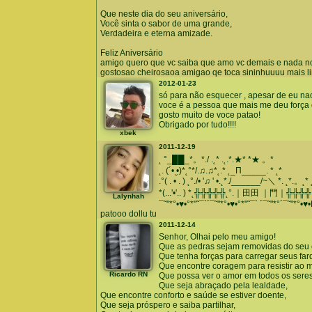
Que neste dia do seu aniversário,
Você sinta o sabor de uma grande,
Verdadeira e eterna amizade.
Feliz Aniversário
amigo quero que vc saiba que amo vc demais e nada no
gostosao cheirosaoa amigao qe toca sininhuuuu mais li
2012-01-23
só para não esquecer , apesar de eu nao
voce é a pessoa que mais me deu força 
gosto muito de voce patao!
Obrigado por tudo!!!!
xbek
2011-12-19
˛ °_██_*。*./ .˛* .˛.*.★* *★ 。*
˛. (´• ̮•)*˛°*/.♫.♫*˛.* ˛_Π_____. * ˛*
.°( . • . ) ˛°./• '♫ ' •.˛*./______/~＼ *. ˛*.。˛*
*(...'•'.. ) *˛╬╬╬╬╬˛°.｜田田 ｜門｜╬╬╬╬ 
Lalynhah
¯˜"*°•♥•°*"˜¯`´¯˜"*°•♥•°*"˜¯` ´¯˜"*°´¯˜"*°•♥
patooo dollu tu
2011-12-14
Senhor, Olhai pelo meu amigo!
Que as pedras sejam removidas do seu
Que tenha forças para carregar seus far
Que encontre coragem para resistir ao m
Ricardo RN
Que possa ver o amor em todos os seres
Que seja abraçado pela lealdade,
Que encontre conforto e saúde se estiver doente,
Que seja próspero e saiba partilhar,