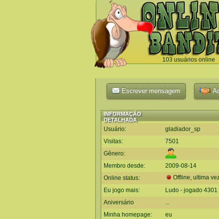
103 usuários online
`
Escrever mensagem
Ad
INFORMAÇÃO
DETALHADA
Usuário:
gladiador_sp
Visitas:
7501
Gênero:
Membro desde:
2009-08-14
Offline, ultima ve
Online status:
Eu jogo mais:
Ludo - jogado 4301
Aniversário
...
Minha homepage:
eu