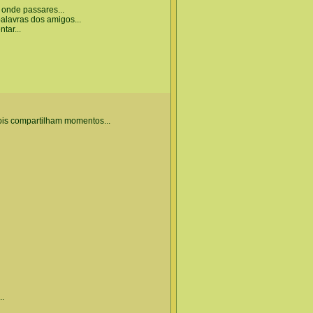
 onde passares...
alavras dos amigos...
tar...
is compartilham momentos...
..