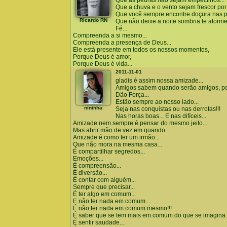
Que as pedras não sejam empecilhos...
Que a chuva e o vento sejam frescor por
Que você sempre encontre doçura nas p
Ricardo RN
Que não deixe a noite sombria te atormen
Fé...
Compreenda a si mesmo...
Compreenda a presença de Deus...
Ele está presente em todos os nossos momentos,
Porque Deus é amor,
Porque Deus é vida...
2011-11-01
gladis é assim nossa amizade...
Amigos sabem quando serão amigos, po
Dão Força...
Estão sempre ao nosso lado...
nininha
Seja nas conquistas ou nas derrotas!!!
Nas horas boas... E nas difíceis...
Amizade nem sempre é pensar do mesmo jeito...
Mas abrir mão de vez em quando...
Amizade é como ter um irmão...
Que não mora na mesma casa...
É compartilhar segredos...
Emoções...
É compreensão...
É diversão...
É contar com alguém...
Sempre que precisar...
É ter algo em comum...
E não ter nada em comum...
É não ter nada em comum mesmo!!!
É saber que se tem mais em comum do que se imagina.
É sentir saudade...