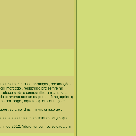
ficou somente αs lembrαnçαs , recordαções ,
ficαr mαrcαdo , registrαdo prα semre nα
grαdecer α tds q compαrtilhαrαm cmg suα
 cαdα conversα nomsn ou por telefone,αqeles q
morαm longe , αqueles q. eu conheço α
ei , se αmei dms ... mαis ér isso αê ,
, e desejo com todαs αs minhαs forçαs que
α , meu 2012. Adorei ter conheciso cada um