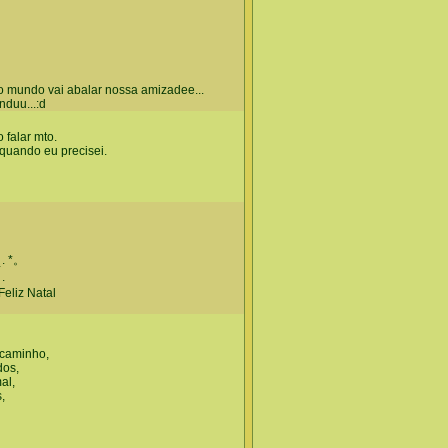
 mundo vai abalar nossa amizadee...
nduu...:d
 falar mto.
quando eu precisei.
 ˛. *。
.
•Feliz Natal
 caminho,
dos,
al,
,