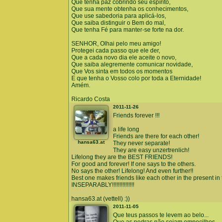
Que tenha paz cobrindo seu espírito,
Que sua mente obtenha os conhecimentos,
Que use sabedoria para aplicá-los,
Que saiba distinguir o Bem do mal,
Que tenha Fé para manter-se forte na dor.
SENHOR, Olhai pelo meu amigo!
Protegei cada passo que ele der,
Que a cada novo dia ele aceite o novo,
Que saiba alegremente comunicar novidade,
Que Vos sinta em todos os momentos
E que tenha o Vosso colo por toda a Eternidade!
Amém.
Ricardo Costa
2011-11-26
Friends forever !!!
a life long
Friends are there for each other!
hansa63.at
They never separate!
They are easy unzertrenlich!
Lifelong they are the BEST FRIENDS!
For good and forever! If one says to the others.
No says the other! Lifelong! And even further!!
Best one makes friends like each other in the present in 
INSEPARABLY!!!!!!!!!!!!!!!
hansa63.at (vettell) :))
2011-11-05
Que teus passos te levem ao belo...