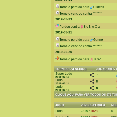
Torneio perdido para
Hildeck
Torneio vencido contra *******
2019-03-23
Perdeu contra
B o N e C a
2019-03-21
Torneio perdido para
Genne
Torneio vencido contra *******
2019-02-26
Torneio perdido para
TattiZ
TORNEIOS VENCIDOS
JOGADORES
Super Ludo
7
2019-02-19
Ludo
8
2019-02-14
Ludo
8
2019-02-13
CLIQUE AQUI PARA VER TODOS OS 979 T
JOGO
VENCEU/PERDEU
ME
Ludo
2315
/
1828
0