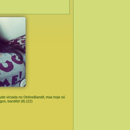
muito viciada no OnlineBandit, mas hoje só
s, bandits! (8) (22)