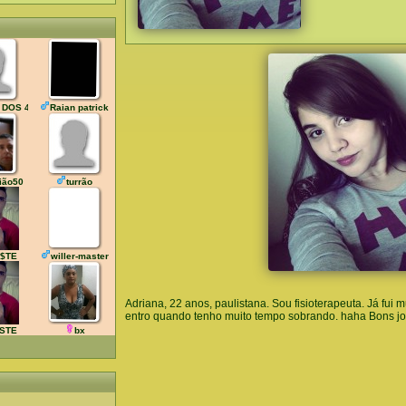
 DOS 40
Raian patrick
ião50
turrão
$TE
willer-master
Adriana, 22 anos, paulistana. Sou fisioterapeuta. Já fui 
entro quando tenho muito tempo sobrando. haha Bons jogo
STE
bx