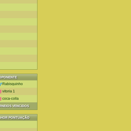
OPONENTE
Rabisquinho
vitoria 1
coca-colla
ORNEIOS VENCIDOS
LHOR PONTUAÇÃO