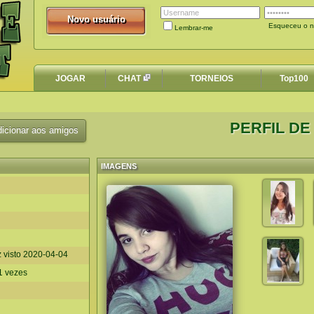
Novo usuário
Novo usuário
Esqueceu o n
Lembrar-me
JOGAR
CHAT
TORNEIOS
Top100
PERFIL DE
icionar aos amigos
IMAGENS
z visto
2020-04-04
91 vezes