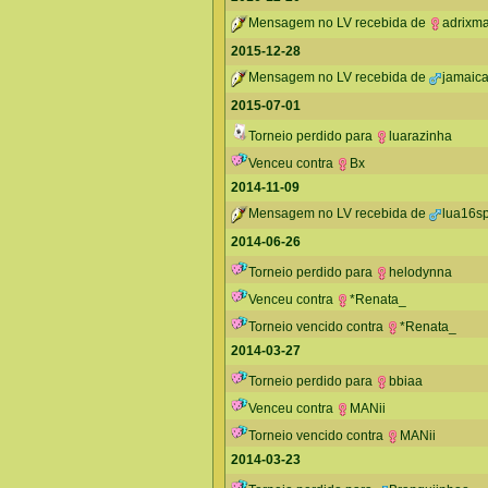
Mensagem no LV recebida de
adrixma
2015-12-28
Mensagem no LV recebida de
jamaic
2015-07-01
Torneio perdido para
luarazinha
Venceu contra
Bx
2014-11-09
Mensagem no LV recebida de
lua16s
2014-06-26
Torneio perdido para
helodynna
Venceu contra
*Renata_
Torneio vencido contra
*Renata_
2014-03-27
Torneio perdido para
bbiaa
Venceu contra
MANii
Torneio vencido contra
MANii
2014-03-23