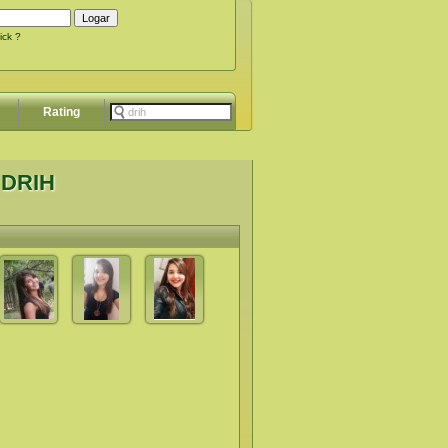
ick ?
Rating
 DRIH