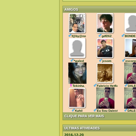
AMIGOS
f@by@no
gdf262
BONDE
*waled
jcsom
escorp
Tekinha.
Fabricio Hetfiel
DALE
Kahil
Eu Sou Daleste
DALE
CLIQUE PARA VER MAIS
ULTIMAS ATIVIDADES
2016-12-20