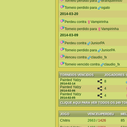
Torneio perdido para
Branquiinhoo
Torneio perdido para
ogato
2014-03-20
Perdeu contra
Vampirinha
Torneio perdido para
Vampirinha
2014-03-09
Perdeu contra
JuniorPA
Torneio perdido para
JuniorPA
Venceu contra
claudio_fx
Torneio vencido contra
claudio_fx
TORNEIOS VENCIDOS
JOGADORES
Painted Yatzy
8
2014-02-14
Painted Yatzy
4
2014-02-06
Painted Yatzy
4
2014-02-05
CLIQUE AQUI PARA VER TODOS OS 249 T
JOGO
VENCEU/PERDEU
ME
Chitris
2663
/
1426
85