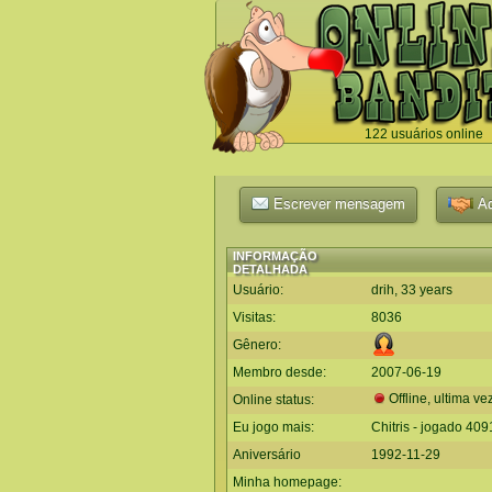
122 usuários online
`
Escrever mensagem
Ad
INFORMAÇÃO
DETALHADA
Usuário:
drih, 33 years
Visitas:
8036
Gênero:
Membro desde:
2007-06-19
Offline, ultima ve
Online status:
Eu jogo mais:
Chitris - jogado 40
Aniversário
1992-11-29
Minha homepage: