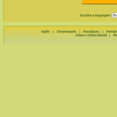
Escolha a linguagem:
Inglês
|
Dinamarquês
|
Noruêgues
|
Alemão
Sobre o Online Bandit
|
Re