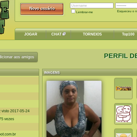
Novo usuário
Novo usuário
Esqueceu o n
Lembrar-me
JOGAR
CHAT
TORNEIOS
Top100
PERFIL D
icionar aos amigos
IMAGENS
z visto
2017-05-24
75 vezes
ot.com.br