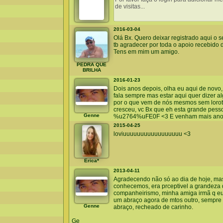
2016-03-04
Olá Bx. Quero deixar registrado aqui o
tb agradecer por toda o apoio recebido d
Tens em mim um amigo.
PEDRA QUE
BRILHA
2016-01-23
Dois anos depois, olha eu aqui de novo, 
fala sempre mas estar aqui quer dizer al
por o que vem de nós mesmos sem lorot
cresceu, vc Bx que eh esta grande pess
Genne
%u2764%uFE0F <3 E venham mais ano
2015-04-25
loviuuuuuuuuuuuuuuuuu <3
Erica*
2013-04-11
Agradecendo não só ao dia de hoje, ma
conhecemos, era prceptivel a grandeza 
companheirismo, minha amiga irmã q eu
um abraço agora de mtos outro, sempre
Genne
abraço, recheado de carinho.
Ge