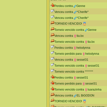
Perdeu contra
Genne
Venceu contra
*Cherife*
Venceu contra
*Cherife*
TORNEIO VENCIDO!
Torneio vencido contra
Genne
Venceu contra
tia.bx
Torneio vencido contra
tia.bx
Perdeu contra
helodynna
Torneio perdido para
helodynna
Venceu contra
sessel31
Torneio vencido contra
sessel31
Torneio vencido contra *******
Perdeu contra
sessel31
Torneio perdido para
sessel31
Torneio vencido contra
luarazinha
Venceu contra
EL BiGODON
TORNEIO VENCIDO!