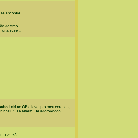
se encontar ...
ão destrooi.
fortalecee ..
conheci aki no OB e levei pro meu coracao,
oh nos uniu e amem... te adoroooooo
ruu vc! <3