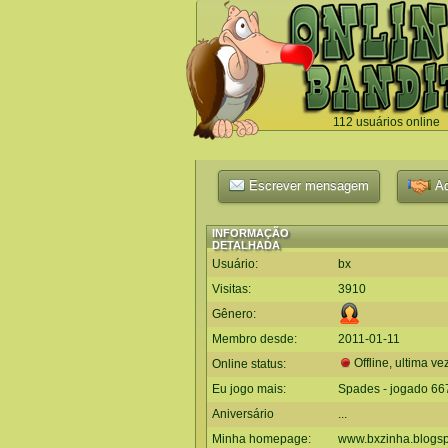
112 usuários online
`
Escrever mensagem
Ad
INFORMAÇÃO
DETALHADA
Usuário:
bx
Visitas:
3910
Gênero:
Membro desde:
2011-01-11
Offline, ultima ve
Online status:
Eu jogo mais:
Spades - jogado 66
Aniversário
...
Minha homepage:
www.bxzinha.blogsp