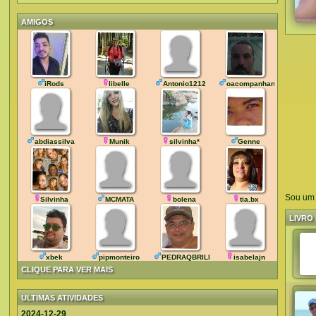
AMIGOS
iRods
libelle
Antonio1212
oacompanhanterio
abdiassilva
Munik
silvinha*
Genne
Sou um 
Silvinha
MCMATA
bolena
tia.bx
LIVRO 
xbek
pipmonteiro
PEDRAQBRILHA.BR
isabelajn
CLIQUE PARA VER MAIS
ULTIMAS ATIVIDADES
2024-12-29