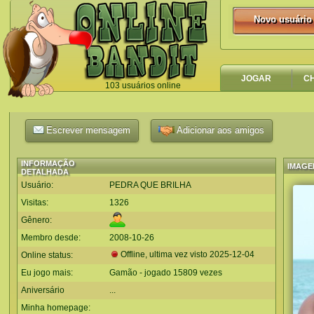
Novo usuário
Novo usuário
JOGAR
C
103 usuários online
`
Escrever mensagem
Adicionar aos amigos
INFORMAÇÃO
IMAGE
DETALHADA
Usuário:
PEDRA QUE BRILHA
Visitas:
1326
Gênero:
Membro desde:
2008-10-26
Offline, ultima vez visto
2025-12-04
Online status:
Eu jogo mais:
Gamão - jogado 15809 vezes
Aniversário
...
Minha homepage: