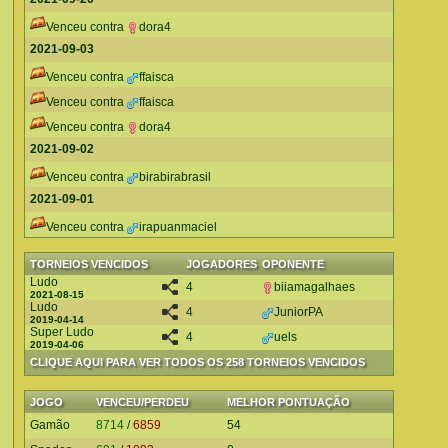
Venceu contra
dora4
2021-09-03
Venceu contra
ffaisca
Venceu contra
ffaisca
Venceu contra
dora4
2021-09-02
Venceu contra
birabirabrasil
2021-09-01
Venceu contra
irapuanmaciel
TORNEIOS VENCIDOS
JOGADORES
OPONENTE
Ludo
4
biiamagalhaes
2021-08-15
Ludo
4
JuniorPA
2019-04-14
Super Ludo
4
uels
2019-04-06
CLIQUE AQUI PARA VER TODOS OS 258 TORNEIOS VENCIDOS
JOGO
VENCEU/PERDEU
MELHOR PONTUAÇÃO
Gamão
8714
/
6859
54