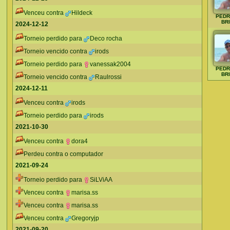
Venceu contra
Hildeck
PEDR
BR
2024-12-12
Torneio perdido para
Deco rocha
Torneio vencido contra
irods
Torneio perdido para
vanessak2004
PEDR
BR
Torneio vencido contra
Raulrossi
2024-12-11
Venceu contra
irods
Torneio perdido para
irods
2021-10-30
Venceu contra
dora4
Perdeu contra o computador
2021-09-24
Torneio perdido para
SiLViAA
Venceu contra
marisa.ss
Venceu contra
marisa.ss
Venceu contra
Gregoryjp
2021-09-20