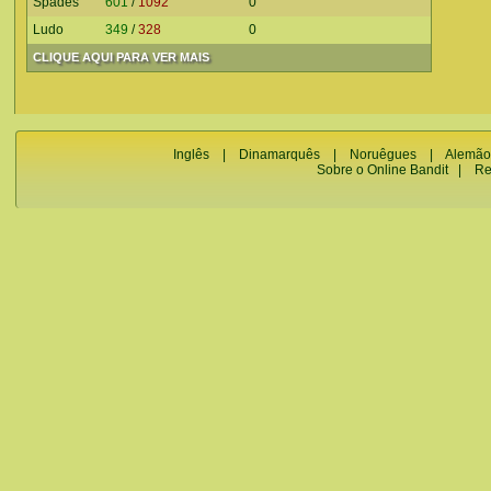
Spades
601
/
1092
0
Ludo
349
/
328
0
CLIQUE AQUI PARA VER MAIS
Inglês
|
Dinamarquês
|
Noruêgues
|
Alemão
Sobre o Online Bandit
|
Re