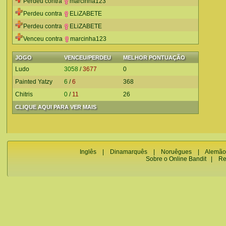
Perdeu contra
marcinha123
Perdeu contra
ELiZABETE
Perdeu contra
ELiZABETE
Venceu contra
marcinha123
JOGO
VENCEU/PERDEU
MELHOR PONTUAÇÃO
Ludo
3058
/
3677
0
Painted Yatzy
6
/
6
368
Chitris
0
/
11
26
CLIQUE AQUI PARA VER MAIS
Inglês
|
Dinamarquês
|
Noruêgues
|
Alemão
Sobre o Online Bandit
|
Re