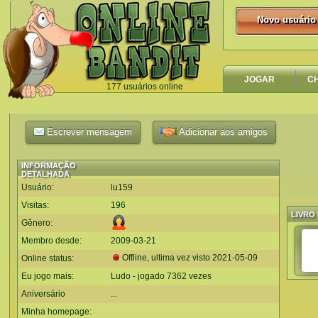
Novo usuário
Novo usuário
JOGAR
C
177 usuários online
`
Escrever mensagem
Adicionar aos amigos
INFORMAÇÃO
DETALHADA
Usuário:
lu159
Visitas:
196
LIVRO 
Gênero:
Membro desde:
2009-03-21
Offline, ultima vez visto
2021-05-09
Online status:
Eu jogo mais:
Ludo - jogado 7362 vezes
Aniversário
...
Minha homepage: