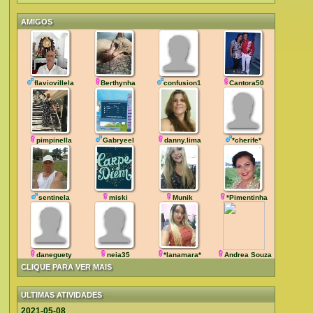
AMIGOS
flaviovillela
Berthynha
confusion1
Cantora50
pimpinella
Gabryeel
danny.lima
*cherife*
sentinela
miski
Munik
*Pimentinha
daneguety
neia35
*lanamara*
Andrea Souza
CLIQUE PARA VER MAIS
ULTIMAS ATIVIDADES
2021-05-08