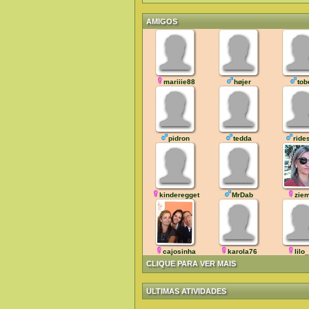
AMIGOS
mariiie88
højer
tob
pidron
tedda
ride
kinderegget
MrDab
zie
cajosinha
karola76
lilo
CLIQUE PARA VER MAIS
ULTIMAS ATIVIDADES