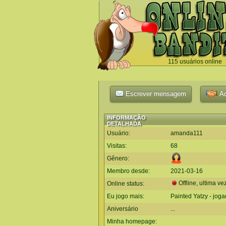
115 usuários online
`
Escrever mensagem
Ad
INFORMAÇÃO
DETALHADA
Usuário:
amanda111
Visitas:
68
Gênero:
Membro desde:
2021-03-16
Offline, ultima ve
Online status:
Eu jogo mais:
Painted Yatzy - jog
Aniversário
...
Minha homepage: