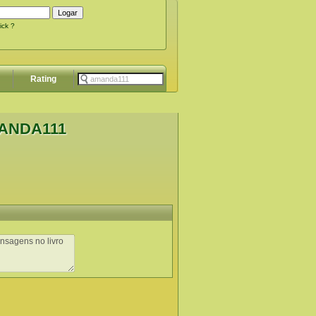
ick ?
Rating
MANDA111