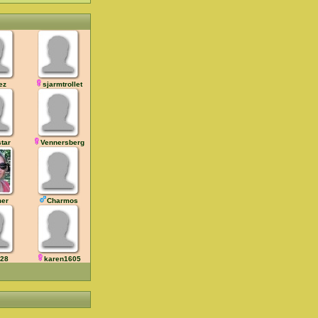
ez
sjarmtrollet
star
Vennersberg
mer
Charmos
_28
karen1605