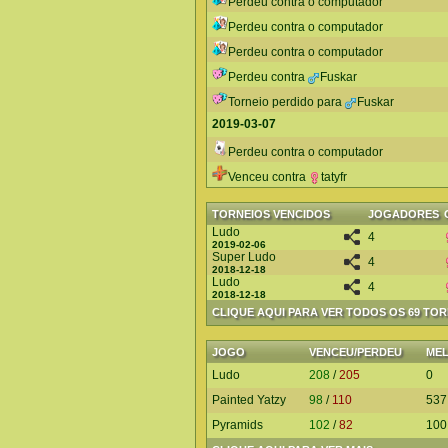
Perdeu contra o computador
Perdeu contra o computador
Perdeu contra o computador
Perdeu contra
Fuskar
Torneio perdido para
Fuskar
2019-03-07
Perdeu contra o computador
Venceu contra
tatyfr
TORNEIOS VENCIDOS
JOGADORES
Ludo
4
2019-02-06
Super Ludo
4
2018-12-18
Ludo
4
2018-12-18
CLIQUE AQUI PARA VER TODOS OS 69 TO
JOGO
VENCEU/PERDEU
ME
Ludo
208
/
205
0
Painted Yatzy
98
/
110
537
Pyramids
102
/
82
100