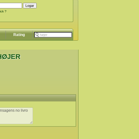
ick ?
Rating
 HØJER