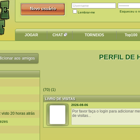
Novo usuário
Novo usuário
Esqueceu o n
Lembrar-me
JOGAR
CHAT
TORNEIOS
Top100
PERFIL DE
icionar aos amigos
(70) (1)
LIVRO DE VISITAS
2026-08-06
z visto 20 horas atrás
vezes