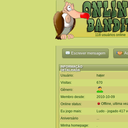
118 usuários online
`
Escrever mensagem
Ad
INFORMAÇÃO
DETALHADA
Usuário:
højer
Visitas:
670
Gênero:
Membro desde:
2010-10-09
Offline, ultima ve
Online status:
Eu jogo mais:
Ludo - jogado 417 
Aniversário
...
Minha homepage:
.