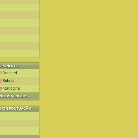
OPONENTE
Denineri
Bebela
^carlottina^
RNEIOS VENCIDOS
LHOR PONTUAÇÃO