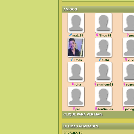
AMIGOS
maja19
Ninos 68
pu
iRods
flu04
xEv
rulta
charlotte73
coze
pro
JenSmiles
jothe
CLIQUE PARA VER MAIS
ULTIMAS ATIVIDADES
2025-02-12