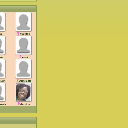
za
evert59
iex
evot
puzn
Ann Sofi
greek
dardos