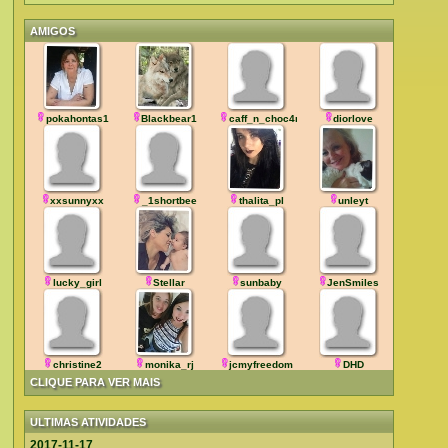
AMIGOS
pokahontas1
Blackbear1
caff_n_choc4me
diorlove
xxsunnyxx
_1shortbee
thalita_pl
unleyt
lucky_girl
Stellar
sunbaby
JenSmiles
christine2
monika_rj
jcmyfreedom
DHD
CLIQUE PARA VER MAIS
ULTIMAS ATIVIDADES
2017-11-17