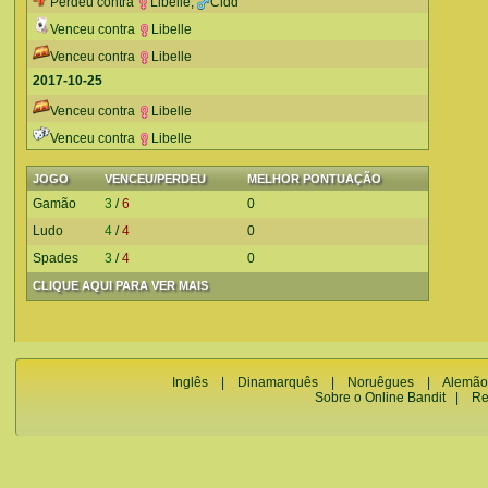
Perdeu contra
Libelle
,
Cidd
Venceu contra
Libelle
Venceu contra
Libelle
2017-10-25
Venceu contra
Libelle
Venceu contra
Libelle
JOGO
VENCEU/PERDEU
MELHOR PONTUAÇÃO
Gamão
3
/
6
0
Ludo
4
/
4
0
Spades
3
/
4
0
CLIQUE AQUI PARA VER MAIS
Inglês
|
Dinamarquês
|
Noruêgues
|
Alemão
Sobre o Online Bandit
|
Re