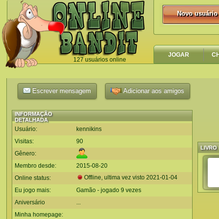
Novo usuário
Novo usuário
JOGAR
C
127 usuários online
`
Escrever mensagem
Adicionar aos amigos
INFORMAÇÃO
DETALHADA
Usuário:
kennikins
Visitas:
90
LIVRO 
Gênero:
Membro desde:
2015-08-20
Offline, ultima vez visto
2021-01-04
Online status:
Eu jogo mais:
Gamão - jogado 9 vezes
Aniversário
...
Minha homepage: