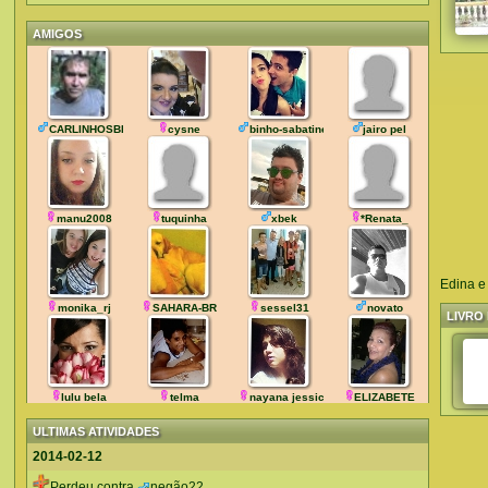
AMIGOS
CARLINHOSBH
cysne
binho-sabatine
jairo pel
manu2008
tuquinha
xbek
*Renata_
Edina e
monika_rj
SAHARA-BR
sessel31
novato
LIVRO 
lulu bela
telma
nayana jessica
ELIZABETE
ULTIMAS ATIVIDADES
2014-02-12
Perdeu contra
negão22