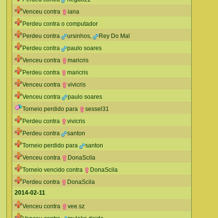
Venceu contra
iana
Perdeu contra o computador
Perdeu contra
ursinhos
,
Rey Do Mal
Perdeu contra
paulo soares
Venceu contra
maricris
Perdeu contra
maricris
Venceu contra
vivicris
Venceu contra
paulo soares
Torneio perdido para
sessel31
Perdeu contra
vivicris
Perdeu contra
santon
Torneio perdido para
santon
Venceu contra
DonaScila
Torneio vencido contra
DonaScila
Perdeu contra
DonaScila
2014-02-11
Venceu contra
vee.sz