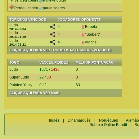
Venceu contra
muleke doido
Perdeu contra
paulo soares
TORNEIOS VENCIDOS
JOGADORES
OPONENTE
Ludo
4
Bebela
2014-02-04
Ludo
4
*Saibert*
2014-01-29
Ludo
4
vivicris
2014-01-21
CLIQUE AQUI PARA VER TODOS OS 62 TORNEIOS VENCIDOS
JOGO
VENCEU/PERDEU
MELHOR PONTUAÇÃO
Ludo
1571
/
1436
0
Super Ludo
22
/
30
0
Painted Yatzy
0
/
2
63
CLIQUE AQUI PARA VER MAIS
Inglês
|
Dinamarquês
|
Noruêgues
|
Alemão
Sobre o Online Bandit
|
Re