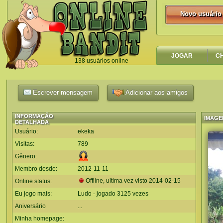
Novo usuário
Novo usuário
JOGAR
C
138 usuários online
`
Escrever mensagem
Adicionar aos amigos
INFORMAÇÃO
IMAGE
DETALHADA
Usuário:
ekeka
Visitas:
789
Gênero:
Membro desde:
2012-11-11
Offline, ultima vez visto
2014-02-15
Online status:
Eu jogo mais:
Ludo - jogado 3125 vezes
Aniversário
...
Minha homepage: