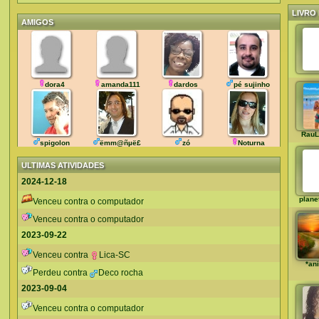
LIVRO 
AMIGOS
dora4
amanda111
dardos
pé sujinho
RauL
spigolon
ëmm@ñµë£
zó
Noturna
ULTIMAS ATIVIDADES
2024-12-18
plane
Venceu contra o computador
Venceu contra o computador
2023-09-22
Venceu contra
Lica-SC
*an
Perdeu contra
Deco rocha
2023-09-04
Venceu contra o computador