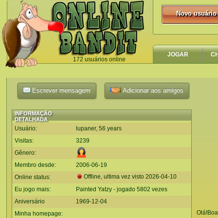
Novo usuário
Novo usuário
JOGAR
C
172 usuários online
`
Escrever mensagem
Adicionar aos amigos
INFORMAÇÃO
DETALHADA
Usuário:
lupaner, 56 years
Visitas:
3239
Gênero:
Membro desde:
2006-06-19
Offline, ultima vez visto
2026-04-10
Online status:
Eu jogo mais:
Painted Yatzy - jogado 5802 vezes
Aniversário
1969-12-04
Olá!Boa
Minha homepage: