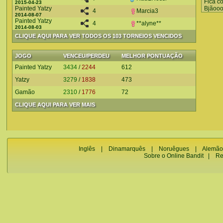
Fica c
2015-04-23
Painted Yatzy
Bjãoo
4
Marcia3
2014-08-07
Painted Yatzy
4
**alyne**
2014-08-03
CLIQUE AQUI PARA VER TODOS OS 103 TORNEIOS VENCIDOS
JOGO
VENCEU/PERDEU
MELHOR PONTUAÇÃO
Painted Yatzy
3434
/
2244
612
Yatzy
3279
/
1838
473
Gamão
2310
/
1776
72
CLIQUE AQUI PARA VER MAIS
Inglês
|
Dinamarquês
|
Noruêgues
|
Alemão
Sobre o Online Bandit
|
Re