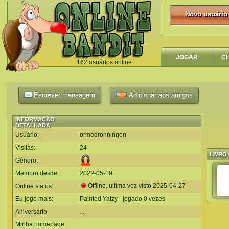
Novo usuário
Novo usuário
JOGAR
C
162 usuários online
`
Escrever mensagem
Adicionar aos amigos
INFORMAÇÃO
DETALHADA
Usuário:
ormedronningen
Visitas:
24
LIVRO 
Gênero:
Membro desde:
2022-05-19
Offline, ultima vez visto
2025-04-27
Online status:
Eu jogo mais:
Painted Yatzy - jogado 0 vezes
Aniversário
...
Minha homepage: