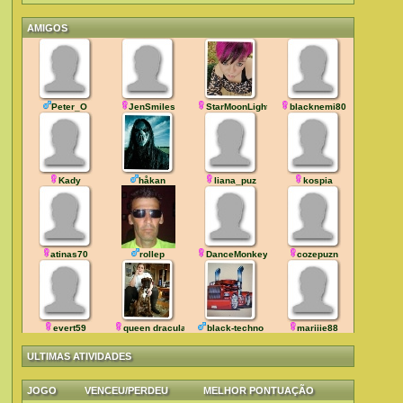
AMIGOS
Peter_O
JenSmiles
StarMoonLight
blacknemi80
Kady
håkan
liana_puz
kospia
atinas70
rollep
DanceMonkey
cozepuzn
evert59
queen dracula
black-techno
mariiie88
ULTIMAS ATIVIDADES
JOGO
VENCEU/PERDEU
MELHOR PONTUAÇÃO