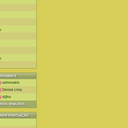
s
s
OPONENTE
adrixmatrix
Denise Lima
d@ra
NEIOS VENCIDOS
LHOR PONTUAÇÃO