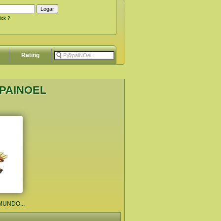
ick ?
Rating
@PAINOEL
UNDO...