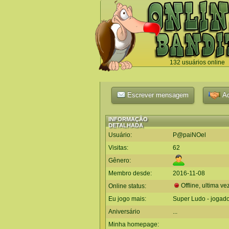
132 usuários online
`
Escrever mensagem
Ad
INFORMAÇÃO
DETALHADA
Usuário:
P@paiNOel
Visitas:
62
Gênero:
Membro desde:
2016-11-08
Offline, ultima ve
Online status:
Eu jogo mais:
Super Ludo - jogad
Aniversário
...
Minha homepage: