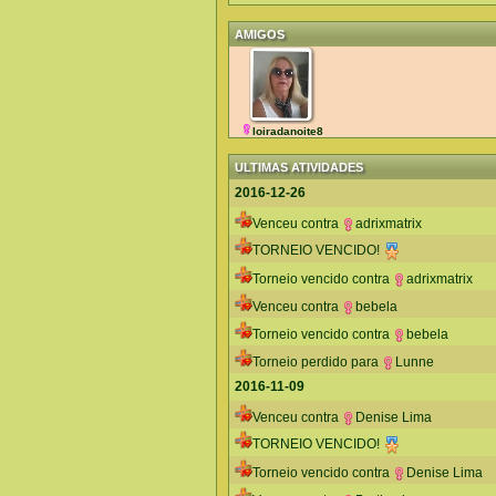
AMIGOS
loiradanoite8
ULTIMAS ATIVIDADES
2016-12-26
Venceu contra
adrixmatrix
TORNEIO VENCIDO!
Torneio vencido contra
adrixmatrix
Venceu contra
bebela
Torneio vencido contra
bebela
Torneio perdido para
Lunne
2016-11-09
Venceu contra
Denise Lima
TORNEIO VENCIDO!
Torneio vencido contra
Denise Lima