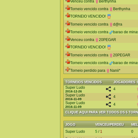
Venceu contra
Berthynha
Torneio vencido contra
Berthynha
TORNEIO VENCIDO!
Torneio vencido contra
d@ra
Torneio vencido contra
barao de mina
Venceu contra
20PEGAR
TORNEIO VENCIDO!
Torneio vencido contra
20PEGAR
Torneio vencido contra
barao de mina
Torneio perdido para
Nanii*
TORNEIOS VENCIDOS
JOGADORES
Super Ludo
4
2016-12-26
Super Ludo
4
2016-11-09
Super Ludo
4
2016-11-09
CLIQUE AQUI PARA VER TODOS OS 5 TOR
JOGO
VENCEU/PERDEU
ME
Super Ludo
5
/
1
0