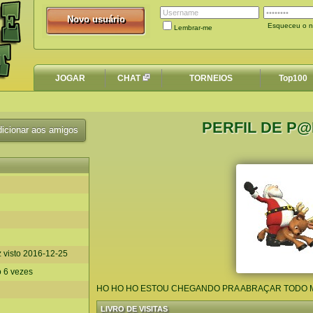
Novo usuário
Novo usuário
Esqueceu o n
Lembrar-me
JOGAR
CHAT
TORNEIOS
Top100
PERFIL DE P
icionar aos amigos
z visto
2016-12-25
o 6 vezes
HO HO HO ESTOU CHEGANDO PRA ABRAÇAR TODO M
LIVRO DE VISITAS