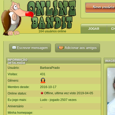
Novo usuário
Novo usuário
JOGAR
C
164 usuários online
`
Escrever mensagem
Adicionar aos amigos
INFORMAÇÃO
IMAGE
DETALHADA
Usuário:
BarbaraPrado
Visitas:
431
Gênero:
Membro desde:
2016-10-17
Offline, ultima vez visto
2019-04-05
Online status:
Eu jogo mais:
Ludo - jogado 2507 vezes
Aniversário
...
Minha homepage: