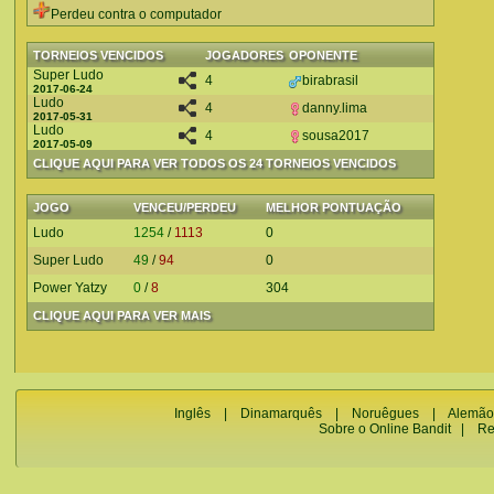
Perdeu contra o computador
TORNEIOS VENCIDOS
JOGADORES
OPONENTE
Super Ludo
4
birabrasil
2017-06-24
Ludo
4
danny.lima
2017-05-31
Ludo
4
sousa2017
2017-05-09
CLIQUE AQUI PARA VER TODOS OS 24 TORNEIOS VENCIDOS
JOGO
VENCEU/PERDEU
MELHOR PONTUAÇÃO
Ludo
1254
/
1113
0
Super Ludo
49
/
94
0
Power Yatzy
0
/
8
304
CLIQUE AQUI PARA VER MAIS
Inglês
|
Dinamarquês
|
Noruêgues
|
Alemão
Sobre o Online Bandit
|
Re