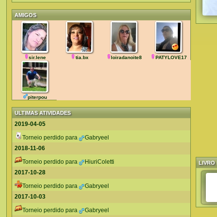
AMIGOS
sir.lene
tia.bx
loiradanoite8
PATYLOVE17
piterpou
ULTIMAS ATIVIDADES
2019-04-05
Torneio perdido para
Gabryeel
2018-11-06
Torneio perdido para
HiuriColetti
LIVRO 
2017-10-28
Torneio perdido para
Gabryeel
2017-10-03
Torneio perdido para
Gabryeel