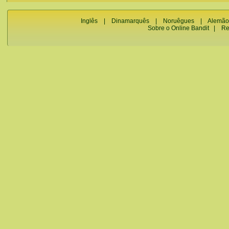
Inglês
|
Dinamarquês
|
Noruêgues
|
Alemão
Sobre o Online Bandit
|
Re