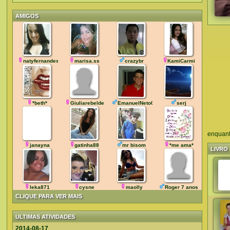
AMIGOS
natyfernandes17
marisa.ss
crazybr
KamiCarmi
*beth*
Giuliarebelde
EmanuelNeto02
serj
enquant
janayna
gatinha88
mr bisom
*me ama*
LIVRO 
leka871
cysne
maolly
Roger 7 anos
CLIQUE PARA VER MAIS
ULTIMAS ATIVIDADES
2014-08-17