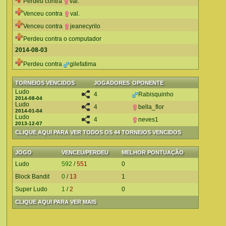
Perdeu contra
val.
Venceu contra
val.
Venceu contra
jeanecyrilo
Perdeu contra o computador
2014-08-03
Perdeu contra
gilefatima
TORNEIOS VENCIDOS
JOGADORES
OPONENTE
Ludo
4
Rabisquinho
2014-08-04
Ludo
4
bella_flor
2014-01-04
Ludo
4
neves1
2013-12-07
CLIQUE AQUI PARA VER TODOS OS 44 TORNEIOS VENCIDOS
JOGO
VENCEU/PERDEU
MELHOR PONTUAÇÃO
Ludo
592
/
551
0
Block Bandit
0
/
13
1
Super Ludo
1
/
2
0
CLIQUE AQUI PARA VER MAIS