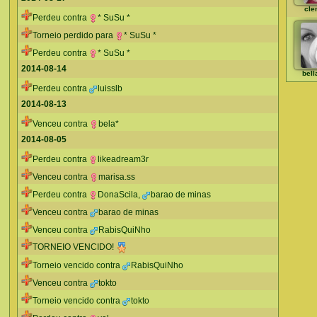
cle
Perdeu contra
* SuSu *
Torneio perdido para
* SuSu *
Perdeu contra
* SuSu *
2014-08-14
bell
Perdeu contra
luisslb
2014-08-13
Venceu contra
bela*
2014-08-05
Perdeu contra
likeadream3r
Venceu contra
marisa.ss
Perdeu contra
DonaScila
,
barao de minas
Venceu contra
barao de minas
Venceu contra
RabisQuiNho
TORNEIO VENCIDO!
Torneio vencido contra
RabisQuiNho
Venceu contra
tokto
Torneio vencido contra
tokto