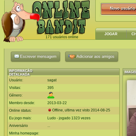
Novo usuário
Novo usuário
JOGAR
C
171 usuários online
`
Escrever mensagem
Adicionar aos amigos
INFORMAÇÃO
IMAGE
DETALHADA
Usuário:
sagat
Visitas:
395
Gênero:
Membro desde:
2013-03-22
Offline, ultima vez visto
2014-08-25
Online status:
Eu jogo mais:
Ludo - jogado 1323 vezes
Aniversário
...
Minha homepage: