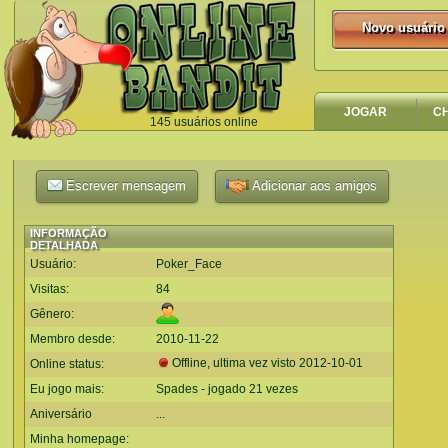
Novo usuário
Novo usuário
JOGAR
C
145 usuários online
`
Escrever mensagem
Adicionar aos amigos
INFORMAÇÃO
DETALHADA
Usuário:
Poker_Face
Visitas:
84
Gênero:
Membro desde:
2010-11-22
Offline, ultima vez visto
2012-10-01
Online status:
Eu jogo mais:
Spades - jogado 21 vezes
Aniversário
...
Minha homepage: