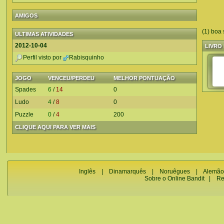
AMIGOS
(1) boa 
ULTIMAS ATIVIDADES
2012-10-04
LIVRO 
Perfil visto por
Rabisquinho
JOGO
VENCEU/PERDEU
MELHOR PONTUAÇÃO
Spades
6
/
14
0
Ludo
4
/
8
0
Puzzle
0
/
4
200
CLIQUE AQUI PARA VER MAIS
Inglês
|
Dinamarquês
|
Noruêgues
|
Alemão
Sobre o Online Bandit
|
Re