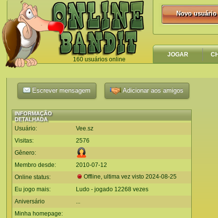
Novo usuário
Novo usuário
JOGAR
C
160 usuários online
`
Escrever mensagem
Adicionar aos amigos
INFORMAÇÃO
DETALHADA
Usuário:
Vee.sz
Visitas:
2576
Gênero:
Membro desde:
2010-07-12
Offline, ultima vez visto
2024-08-25
Online status:
Eu jogo mais:
Ludo - jogado 12268 vezes
Aniversário
...
Minha homepage: