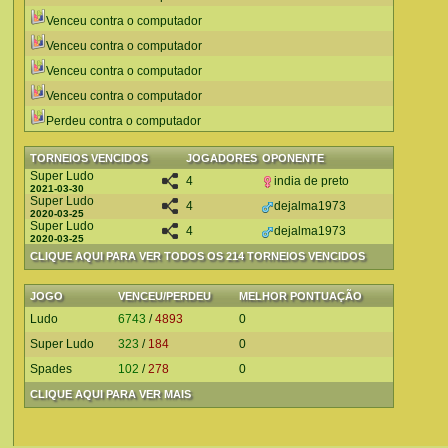
Venceu contra o computador
Venceu contra o computador
Venceu contra o computador
Venceu contra o computador
Perdeu contra o computador
TORNEIOS VENCIDOS
JOGADORES
OPONENTE
Super Ludo
4
india de preto
2021-03-30
Super Ludo
4
dejalma1973
2020-03-25
Super Ludo
4
dejalma1973
2020-03-25
CLIQUE AQUI PARA VER TODOS OS 214 TORNEIOS VENCIDOS
JOGO
VENCEU/PERDEU
MELHOR PONTUAÇÃO
Ludo
6743
/
4893
0
Super Ludo
323
/
184
0
Spades
102
/
278
0
CLIQUE AQUI PARA VER MAIS