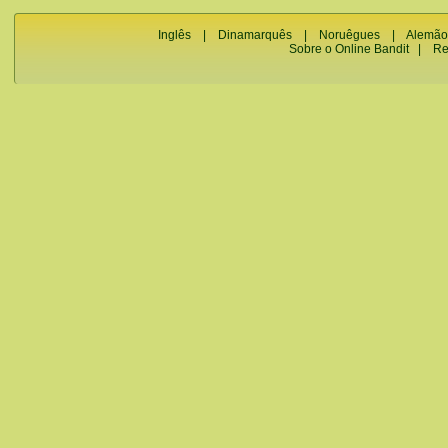
Inglês
|
Dinamarquês
|
Noruêgues
|
Alemão
Sobre o Online Bandit
|
Re