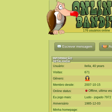
176 usuários online
`
Escrever mensagem
Ad
INFORMAÇÃO
DETALHADA
Usuário:
llella, 40 years
Visitas:
671
Gênero:
Membro desde:
2007-10-15
Offline, ultima ve
Online status:
Eu jogo mais:
Ludo - jogado 7972
Aniversário
1985-12-03
Minha homepage: