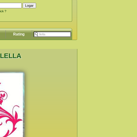
ick ?
Rating
LLELLA