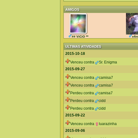
AMIGOS
## ViCiO **
efi
ULTIMAS ATIVIDADES
2015-10-18
Venceu contra
Sr. Enigma
2015-09-27
Venceu contra
camisa7
Venceu contra
camisa7
Perdeu contra
camisa7
Perdeu contra
cidd
Perdeu contra
cidd
2015-09-22
Venceu contra
luarazinha
2015-09-06