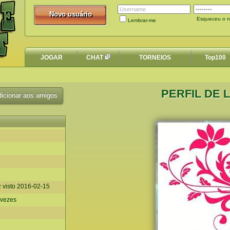
Novo usuário
Novo usuário
Esqueceu o n
Lembrar-me
JOGAR
CHAT
TORNEIOS
Top100
PERFIL DE 
icionar aos amigos
z visto
2016-02-15
 vezes