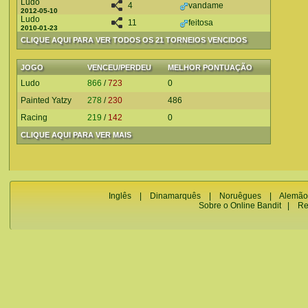
Ludo
4
vandame
2012-05-10
Ludo
11
feitosa
2010-01-23
CLIQUE AQUI PARA VER TODOS OS 21 TORNEIOS VENCIDOS
JOGO
VENCEU/PERDEU
MELHOR PONTUAÇÃO
Ludo
866
/
723
0
Painted Yatzy
278
/
230
486
Racing
219
/
142
0
CLIQUE AQUI PARA VER MAIS
Inglês
|
Dinamarquês
|
Noruêgues
|
Alemão
Sobre o Online Bandit
|
Re