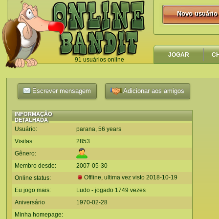
Novo usuário
Novo usuário
JOGAR
C
91 usuários online
`
Escrever mensagem
Adicionar aos amigos
INFORMAÇÃO
DETALHADA
Usuário:
parana, 56 years
Visitas:
2853
Gênero:
Membro desde:
2007-05-30
Offline, ultima vez visto
2018-10-19
Online status:
Eu jogo mais:
Ludo - jogado 1749 vezes
Aniversário
1970-02-28
Minha homepage: