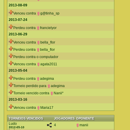
2013-08-09
Venceu contra
g@tinha_sp
2013-07-24
Perdeu contra
francielyor
2013-06-29
Venceu contra
bella_flor
Perdeu contra
bella_flor
Perdeu contra o computador
Venceu contra
agata2011
2013-05-04
Perdeu contra
adegima
Torneio perdido para
adegima
Torneio vencido contra
Nanii*
2013-03-16
Venceu contra
Maria17
TORNEIOS VENCIDOS
JOGADORES
OPONENTE
Ludo
4
manii
2012-05-10