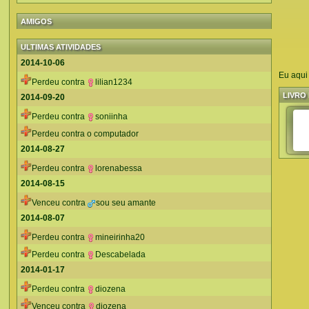
AMIGOS
ULTIMAS ATIVIDADES
2014-10-06
Eu aqui
Perdeu contra
lilian1234
LIVRO 
2014-09-20
Perdeu contra
soniinha
Perdeu contra o computador
2014-08-27
Perdeu contra
lorenabessa
2014-08-15
Venceu contra
sou seu amante
2014-08-07
Perdeu contra
mineirinha20
Perdeu contra
Descabelada
2014-01-17
Perdeu contra
diozena
Venceu contra
diozena