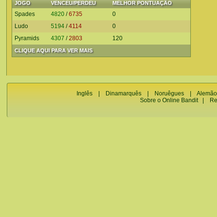
JOGO
VENCEU/PERDEU
MELHOR PONTUAÇÃO
Spades
4820
/
6735
0
Ludo
5194
/
4114
0
Pyramids
4307
/
2803
120
CLIQUE AQUI PARA VER MAIS
Inglês
|
Dinamarquês
|
Noruêgues
|
Alemão
Sobre o Online Bandit
|
Re