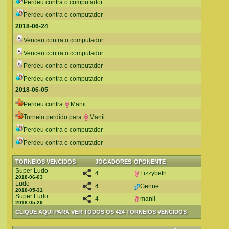
Perdeu contra o computador
Perdeu contra o computador
2018-06-24
Venceu contra o computador
Venceu contra o computador
Perdeu contra o computador
Perdeu contra o computador
2018-06-05
Perdeu contra
Manii
Torneio perdido para
Manii
Perdeu contra o computador
Perdeu contra o computador
TORNEIOS VENCIDOS
JOGADORES
OPONENTE
Super Ludo
4
Lizzybeth
2018-06-03
Ludo
4
Genne
2018-05-31
Super Ludo
4
manii
2018-05-29
CLIQUE AQUI PARA VER TODOS OS 424 TORNEIOS VENCIDOS