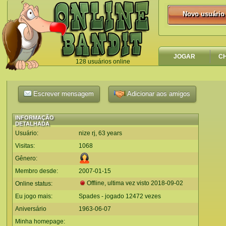
Novo usuário
Novo usuário
JOGAR
C
128 usuários online
`
Escrever mensagem
Adicionar aos amigos
INFORMAÇÃO
DETALHADA
Usuário:
nize rj, 63 years
Visitas:
1068
Gênero:
Membro desde:
2007-01-15
Offline, ultima vez visto
2018-09-02
Online status:
Eu jogo mais:
Spades - jogado 12472 vezes
Aniversário
1963-06-07
Minha homepage: