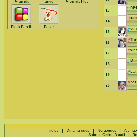
Pyramids
Jingo
Pyramids Plus
høj
13
luc
14
Block Bandit
Poker
uch
15
The
16
vip
17
Men
18
bal
19
^ca
20
Inglês
|
Dinamarquês
|
Noruêgues
|
Alemão
Sobre o Online Bandit
|
Re