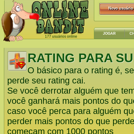
Novo usuário
Novo usuário
JOGAR
C
177 usuários online
`
RATING PARA S
O básico para o rating é, s
perde seu rating cai.
Se você derrotar alguém que te
você ganhará mais pontos do que
caso você perca para alguém que
perder mais pontos do que perd
começam com 1000 pontos