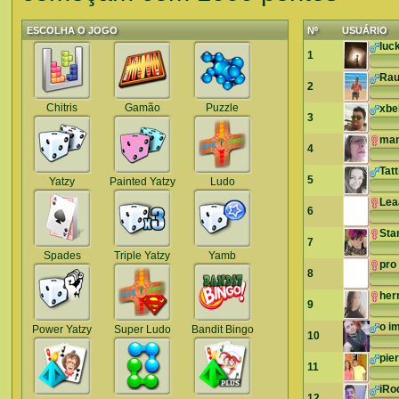
ESCOLHA O JOGO
Nº
USUÁRIO
luc
1
Rau
2
Chitris
Gamão
Puzzle
xbe
3
man
4
Tatt
5
Yatzy
Painted Yatzy
Ludo
Lea
6
Sta
7
Spades
Triple Yatzy
Yamb
pro
8
he
9
o i
Power Yatzy
Super Ludo
Bandit Bingo
10
pie
11
iRo
12