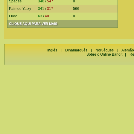
Spades
348
/
547
0
Painted Yatzy
341
/
317
566
Ludo
63
/
40
0
CLIQUE AQUI PARA VER MAIS
Inglês
|
Dinamarquês
|
Noruêgues
|
Alemão
Sobre o Online Bandit
|
Re