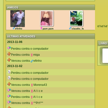
AMIGOS
¢¾¢¾¢
efinho
pam pam
claudio_fx
ULTIMAS ATIVIDADES
2013-11-06
LIVRO 
Perdeu contra o computador
Perdeu contra
miga
Venceu contra
efinho
2013-11-02
Perdeu contra o computador
Perdeu contra o computador
Venceu contra
Morena43
Venceu contra
A l i c e
Perdeu contra
A l i c e
Venceu contra
**PrY**