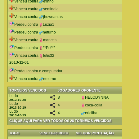
Venceu contra
efinho
Venceu contra
sentinela
Venceu contra
jhownantas
Perdeu contra
Luzia1
Perdeu contra
neturno
Venceu contra
maricris
Perdeu contra
**PrY**
Venceu contra
letis32
2013-11-01
Perdeu contra o computador
Venceu contra
neturno
TORNEIOS VENCIDOS
JOGADORES
OPONENTE
Ludo
8
HELODYNNA
2013-10-25
Ludo
4
coca-colla
2013-10-19
Ludo
4
ericilha
2013-10-19
CLIQUE AQUI PARA VER TODOS OS 28 TORNEIOS VENCIDOS
JOGO
VENCEU/PERDEU
MELHOR PONTUAÇÃO