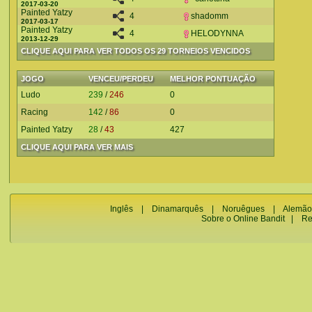
2017-03-20
Painted Yatzy
4
shadomm
2017-03-17
Painted Yatzy
4
HELODYNNA
2013-12-29
CLIQUE AQUI PARA VER TODOS OS 29 TORNEIOS VENCIDOS
JOGO
VENCEU/PERDEU
MELHOR PONTUAÇÃO
Ludo
239
/
246
0
Racing
142
/
86
0
Painted Yatzy
28
/
43
427
CLIQUE AQUI PARA VER MAIS
Inglês
|
Dinamarquês
|
Noruêgues
|
Alemão
Sobre o Online Bandit
|
Re