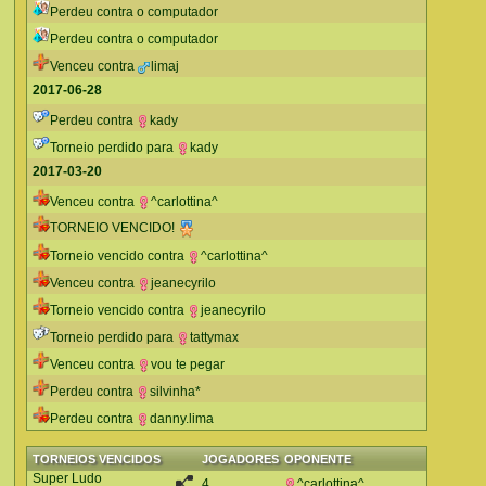
Perdeu contra o computador
Perdeu contra o computador
Venceu contra
limaj
2017-06-28
Perdeu contra
kady
Torneio perdido para
kady
2017-03-20
Venceu contra
^carlottina^
TORNEIO VENCIDO!
Torneio vencido contra
^carlottina^
Venceu contra
jeanecyrilo
Torneio vencido contra
jeanecyrilo
Torneio perdido para
tattymax
Venceu contra
vou te pegar
Perdeu contra
silvinha*
Perdeu contra
danny.lima
TORNEIOS VENCIDOS
JOGADORES
OPONENTE
Super Ludo
4
^carlottina^