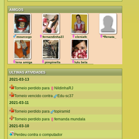
AMIGOS
mourcego
fernandinha23
cleniafc
*Renata_
lena amiga
pimpinella
lulu bela
ULTIMAS ATIVIDADES
2021-03-13
Torneio perdido para
NildinhaRJ
Torneio vencido contra
Edu-sc37
2021-03-11
Torneio perdido para
topiramid
Torneio perdido para
fernanda mundala
2021-03-10
Perdeu contra o computador