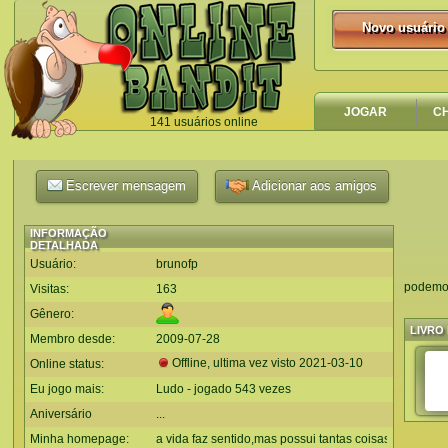
Novo usuário
Novo usuário
JOGAR
C
141 usuários online
`
Escrever mensagem
Adicionar aos amigos
INFORMAÇÃO
DETALHADA
Usuário:
brunofp
podemos
Visitas:
163
Gênero:
LIVRO 
Membro desde:
2009-07-28
Offline, ultima vez visto
2021-03-10
Online status:
Eu jogo mais:
Ludo - jogado 543 vezes
Aniversário
...
Minha homepage:
a vida faz sentido,mas possui tantas coisas estranhas