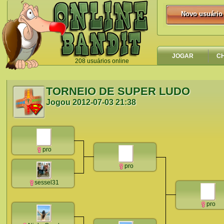
Novo usuário
Novo usuário
JOGAR
C
208 usuários online
`
TORNEIO DE SUPER LUDO
Jogou
2012-07-03 21:38
pro
pro
sessel31
pro