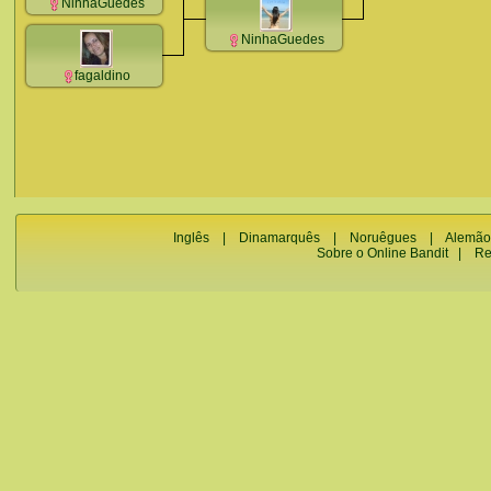
NinhaGuedes
NinhaGuedes
fagaldino
Inglês
|
Dinamarquês
|
Noruêgues
|
Alemão
Sobre o Online Bandit
|
Re