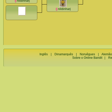
nildinharj
nildinharj
Inglês
|
Dinamarquês
|
Noruêgues
|
Alemão
Sobre o Online Bandit
|
Re