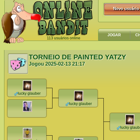
Novo usuário
Novo usuário
JOGAR
C
113 usuários online
`
TORNEIO DE PAINTED YATZY
Jogou
2025-02-13 21:17
lucky glauber
lucky glauber
lucky glaub