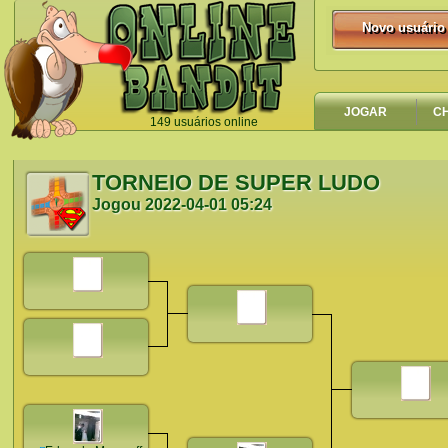
Novo usuário
Novo usuário
JOGAR
C
149 usuários online
`
TORNEIO DE SUPER LUDO
Jogou
2022-04-01 05:24