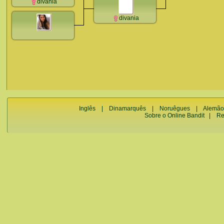
divania
divania
Inglês
|
Dinamarquês
|
Noruêgues
|
Alemão
Sobre o Online Bandit
|
Re