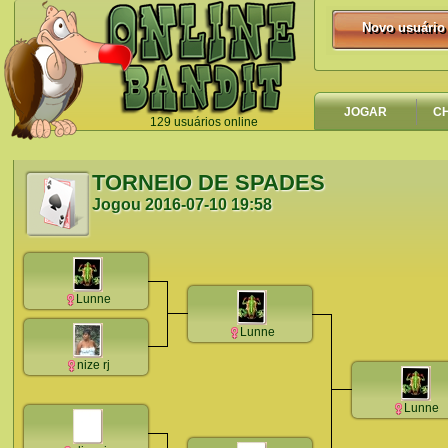
Novo usuário
Novo usuário
JOGAR
C
129 usuários online
`
TORNEIO DE SPADES
Jogou
2016-07-10 19:58
Lunne
Lunne
nize rj
Lunne